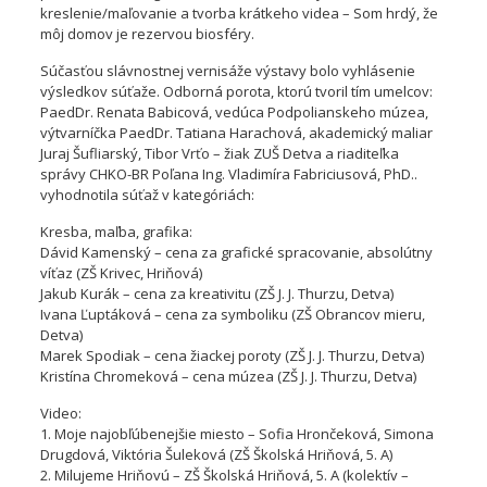
kreslenie/maľovanie a tvorba krátkeho videa – Som hrdý, že
môj domov je rezervou biosféry.
Súčasťou slávnostnej vernisáže výstavy bolo vyhlásenie
výsledkov súťaže. Odborná porota, ktorú tvoril tím umelcov:
PaedDr. Renata Babicová, vedúca Podpolianskeho múzea,
výtvarníčka PaedDr. Tatiana Harachová, akademický maliar
Juraj Šufliarský, Tibor Vrťo – žiak ZUŠ Detva a riaditeľka
správy CHKO-BR Poľana Ing. Vladimíra Fabriciusová, PhD..
vyhodnotila súťaž v kategóriách:
Kresba, maľba, grafika:
Dávid Kamenský – cena za grafické spracovanie, absolútny
víťaz (ZŠ Krivec, Hriňová)
Jakub Kurák – cena za kreativitu (ZŠ J. J. Thurzu, Detva)
Ivana Ľuptáková – cena za symboliku (ZŠ Obrancov mieru,
Detva)
Marek Spodiak – cena žiackej poroty (ZŠ J. J. Thurzu, Detva)
Kristína Chromeková – cena múzea (ZŠ J. J. Thurzu, Detva)
Video:
1. Moje najobľúbenejšie miesto – Sofia Hrončeková, Simona
Drugdová, Viktória Šuleková (ZŠ Školská Hriňová, 5. A)
2. Milujeme Hriňovú – ZŠ Školská Hriňová, 5. A (kolektív –