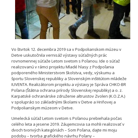
Vo štvrtok 12. decembra 2019 sa v Podpolianskom múzeu v
Detve uskutočnila vernisáž výstavy súťažných prác
rovnomennej súťaže Letom svetom s Poľanou. Ide o súťaž
realizovanú v rámci projektu Mladé hlasy z Podpoľania
podporeného Ministerstvom školstva, vedy, výskumu a
športu Slovenskej republiky a Slovenským inštitútom mládeže
IUVENTA. Realizátorom projektu a výstavy je Správa CHKO-BR
Poľana (Štátna ochrana prírody Slovenskej republiky) a o. z.
Karpatské ochranárske združenie
altruistov Zvolen (K.O.Z.A.)
v spolupráci so základnými školami v Detve a Hriňovej a
Podpolianskym múzeom v Detve.
Umelecká súťaž Letom svetom s Poľanou prebiehala počas
celého leta a jesene 2019. Záujemcovia sa mohli realizovať v
dvoch tvorivých kategóriách – Som Poľana, dajte mi moju
podobu – tvorba grafického návrhu Poľany –