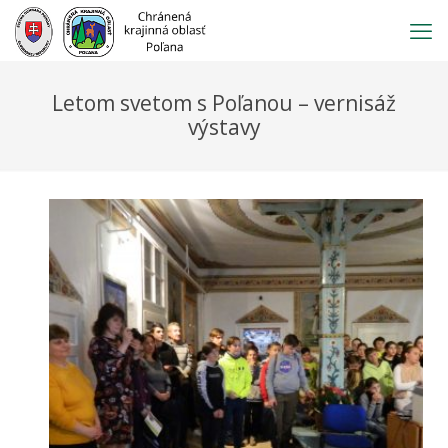
Prejsť
na
obsah
Letom svetom s Poľanou – vernisáž
výstavy