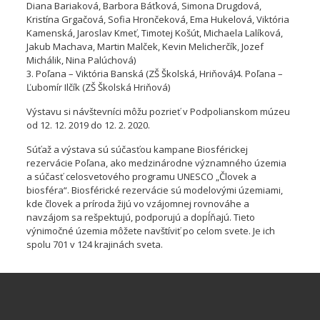
Diana Bariaková, Barbora Báťková, Simona Drugdová,
Kristína Grgačová, Sofia Hrončeková, Ema Hukelová, Viktória
Kamenská, Jaroslav Kmeť, Timotej Košút, Michaela Lalíková,
Jakub Machava, Martin Malček, Kevin Melicherčík, Jozef
Michálik, Nina Palúchová)
3. Poľana – Viktória Banská (ZŠ Školská, Hriňová)4. Poľana –
Ľubomír Ilčík (ZŠ Školská Hriňová)
Výstavu si návštevníci môžu pozrieť v Podpolianskom múzeu
od 12. 12. 2019 do 12. 2. 2020.
Súťaž a výstava sú súčasťou kampane Biosférickej
rezervácie Poľana, ako medzinárodne významného územia
a súčasť celosvetového programu UNESCO „Človek a
biosféra“. Biosférické rezervácie sú modelovými územiami,
kde človek a príroda žijú vo vzájomnej rovnováhe a
navzájom sa rešpektujú, podporujú a dopĺňajú. Tieto
výnimočné územia môžete navštíviť po celom svete. Je ich
spolu 701 v 124 krajinách sveta.