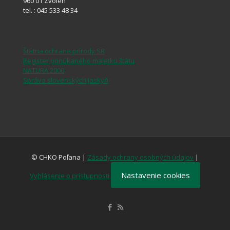
960 01 Zvolen
tel. : 045 533 48 34
Štátna ochrana prírody SR
Register ponúkaného majetku štátu
NATURA 2000
Správa slovenských jaskýň
© CHKO Poľana |
Zásady ochrany osobných údajov
|
Nastavenie cookies
Vyhlásenie o prístupnosti