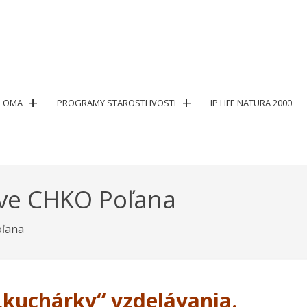
PLOMA
PROGRAMY STAROSTLIVOSTI
IP LIFE NATURA 2000
áve CHKO Poľana
oľana
„kuchárky“ vzdelávania.