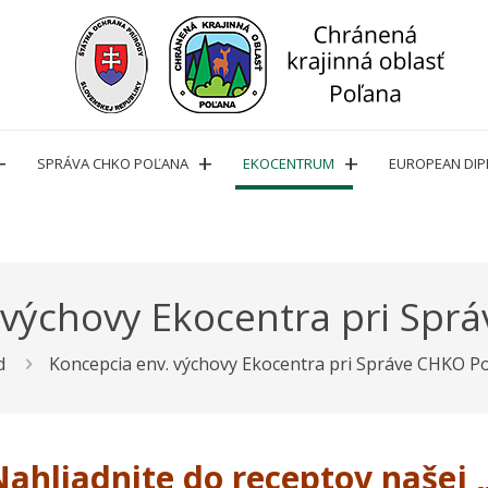
SPRÁVA CHKO POĽANA
EKOCENTRUM
EUROPEAN DI
 výchovy Ekocentra pri Spr
d
Koncepcia env. výchovy Ekocentra pri Správe CHKO P
Nahliadnite do receptov našej 