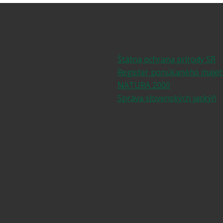
Štátna ochrana prírody SR
Register ponúkaného majet
NATURA 2000
Správa slovenských jaskýň