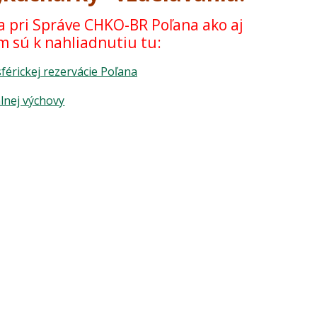
 pri Správe CHKO-BR Poľana ako aj
 sú k nahliadnutiu tu:
érickej rezervácie Poľana
lnej výchovy