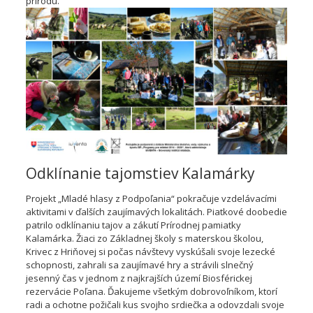
prírodu.
Odklínanie tajomstiev Kalamárky
Projekt „Mladé hlasy z Podpoľania“ pokračuje vzdelávacími
aktivitami v ďalších zaujímavých lokalitách. Piatkové doobedie
patrilo odklínaniu tajov a zákutí Prírodnej pamiatky
Kalamárka. Žiaci zo Základnej školy s materskou školou,
Krivec z Hriňovej si počas návštevy vyskúšali svoje lezecké
schopnosti, zahrali sa zaujímavé hry a strávili slnečný
jesenný čas v jednom z najkrajších území Biosférickej
rezervácie Poľana. Ďakujeme všetkým dobrovoľníkom, ktorí
radi a ochotne požičali kus svojho srdiečka a odovzdali svoje