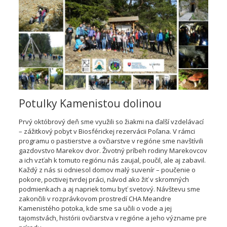
Potulky Kamenistou dolinou
Prvý októbrový deň sme využili so žiakmi na ďalší vzdelávací
– zážitkový pobyt v Biosférickej rezervácii Poľana. V rámci
programu o pastierstve a ovčiarstve v regióne sme navštívili
gazdovstvo Marekov dvor. Životný príbeh rodiny Marekovcov
a ich vzťah k tomuto regiónu nás zaujal, poučil, ale aj zabavil.
Každý z nás si odniesol domov malý suvenír – poučenie o
pokore, poctivej tvrdej práci, návod ako žiť v skromných
podmienkach a aj napriek tomu byť svetový. Návštevu sme
zakončili v rozprávkovom prostredí CHA Meandre
Kamenistého potoka, kde sme sa učili o vode a jej
tajomstvách, histórii ovčiarstva v regióne a jeho význame pre