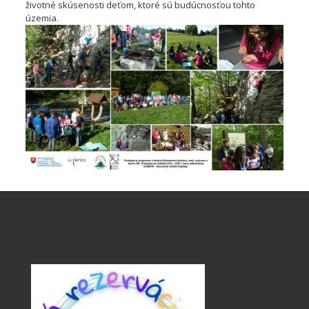
životné skúsenosti deťom, ktoré sú budúcnosťou tohto
územia.