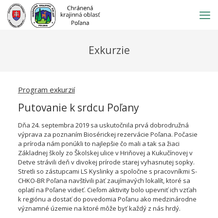
Prejsť
na
obsah
Exkurzie
Program exkurzií
Putovanie k srdcu Poľany
Dňa 24. septembra 2019 sa uskutočnila prvá dobrodružná
výprava za poznaním Biosérickej rezervácie Poľana. Počasie
a príroda nám ponúkli to najlepšie čo mali a tak sa žiaci
Základnej školy zo Školskej ulice v Hriňovej a Kukučínovej v
Detve strávili deň v divokej prírode starej vyhasnutej sopky.
Stretli so zástupcami LS Kyslinky a spoločne s pracovníkmi S-
CHKO-BR Poľana navštívili päť zaujímavých lokalít, ktoré sa
oplatí na Poľane vidieť. Cieľom aktivity bolo upevniť ich vzťah
k regiónu a dostať do povedomia Poľanu ako medzinárodne
významné územie na ktoré môže byť každý z nás hrdý.