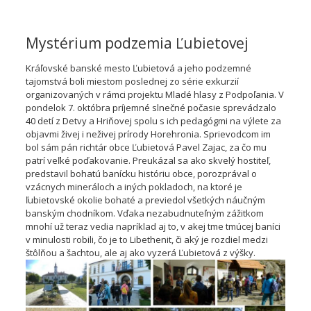
Mystérium podzemia Ľubietovej
Kráľovské banské mesto Ľubietová a jeho podzemné
tajomstvá boli miestom poslednej zo série exkurzií
organizovaných v rámci projektu Mladé hlasy z Podpoľania. V
pondelok 7. októbra príjemné slnečné počasie sprevádzalo
40 detí z Detvy a Hriňovej spolu s ich pedagógmi na výlete za
objavmi živej i neživej prírody Horehronia. Sprievodcom im
bol sám pán richtár obce Ľubietová Pavel Zajac, za čo mu
patrí veľké poďakovanie. Preukázal sa ako skvelý hostit
eľ,
predstavil bohatú banícku históriu obce, porozprával o
vzácnych mineráloch a iných pokladoch, na ktoré je
ľubietovské okolie bohaté a previedol všetkých náučným
banským chodníkom. Vďaka nezabudnuteľným zážitkom
mnohí už teraz vedia napríklad aj to, v akej tme tmúcej baníci
v minulosti robili, čo je to Libethenit, či aký je rozdiel medzi
štôlňou a šachtou, ale aj ako vyzerá Ľubietová z výšky.