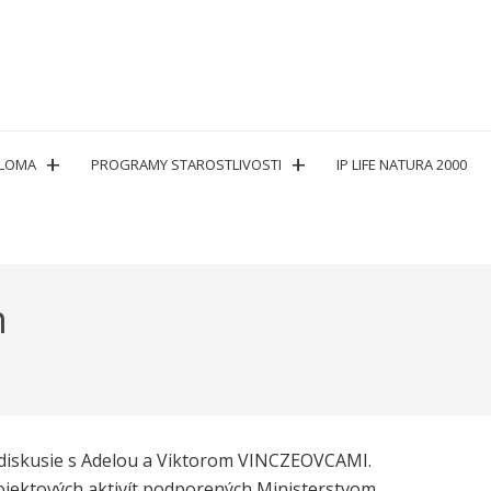
PLOMA
PROGRAMY STAROSTLIVOSTI
IP LIFE NATURA 2000
m
ej diskusie s Adelou a Viktorom VINCZEOVCAMI.
projektových aktivít podporených Ministerstvom