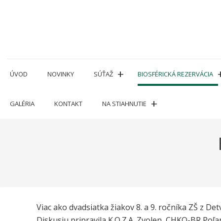
Prejsť
na
obsah
ÚVOD
NOVINKY
SÚŤAŽ
BIOSFÉRICKÁ REZERVÁCIA
GALÉRIA
KONTAKT
NA STIAHNUTIE
Viac ako dvadsiatka žiakov 8. a 9. ročníka ZŠ z D
Diskusiu pripravila K.O.Z.A. Zvolen, CHKO-BR Poľa