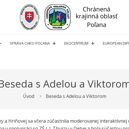
SPRÁVA CHKO POĽANA
EKOCENTRUM
EUROPEAN DI
Beseda s Adelou a Viktoro
Úvod
Beseda s Adelou a Viktorom
etvy a Hriňovej sa včera zúčastnila moderovanej interaktívn
na v spolupráci so ZŠ J. J. Thurzu v Detve a bola súčasťou 