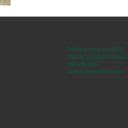
Štátna ochrana prírody SR
Register ponúkaného majet
NATURA 2000
Správa slovenských jaskýň