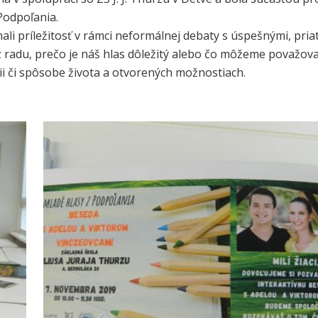
Podpoľania.
mali príležitosť v rámci neformálnej debaty s úspešnými, p
z radu, prečo je náš hlas dôležitý alebo čo môžeme považova
ii či spôsobe života a otvorených možnostiach.