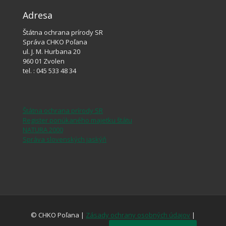
Adresa
Štátna ochrana prírody SR
Správa CHKO Poľana
ul. J. M. Hurbana 20
960 01 Zvolen
tel. : 045 533 48 34
Štátna ochrana prírody SR
Register ponúkaného majetku štátu
NATURA 2000
Správa slovenských jaskýň
© CHKO Poľana |
Zásady ochrany osobných údajov
|