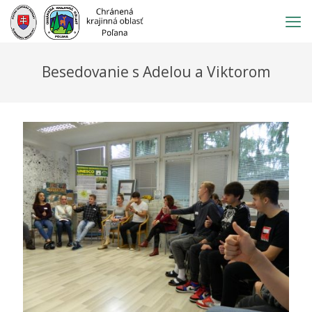
Prejsť
na
obsah
Besedovanie s Adelou a Viktorom