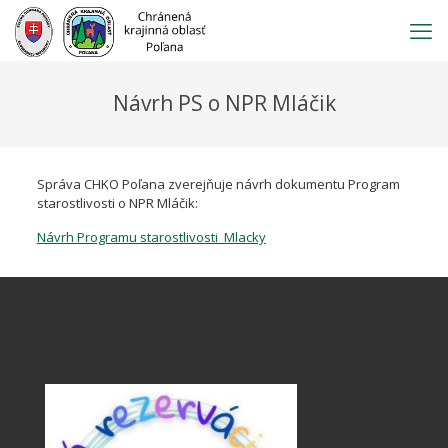
Prejsť
na
obsah
Návrh PS o NPR Mláčik
Správa CHKO Poľana zverejňuje návrh dokumentu Program
starostlivosti o NPR Mláčik:
Návrh Programu starostlivosti_Mlacky