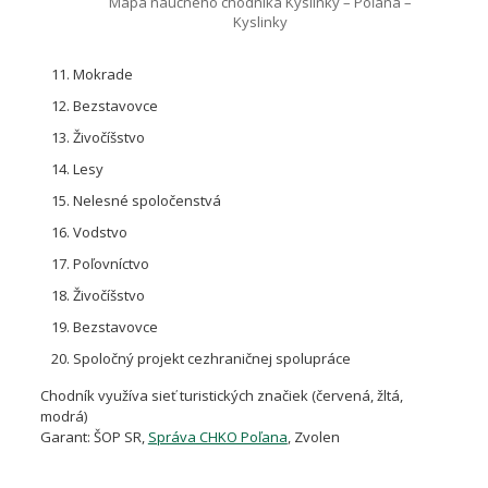
Mapa náučného chodníka Kyslinky – Poľana –
Kyslinky
Mokrade
Bezstavovce
Živočíšstvo
Lesy
Nelesné spoločenstvá
Vodstvo
Poľovníctvo
Živočíšstvo
Bezstavovce
Spoločný projekt cezhraničnej spolupráce
Chodník využíva sieť turistických značiek (červená, žltá,
modrá)
Garant: ŠOP SR,
Správa CHKO Poľana
, Zvolen