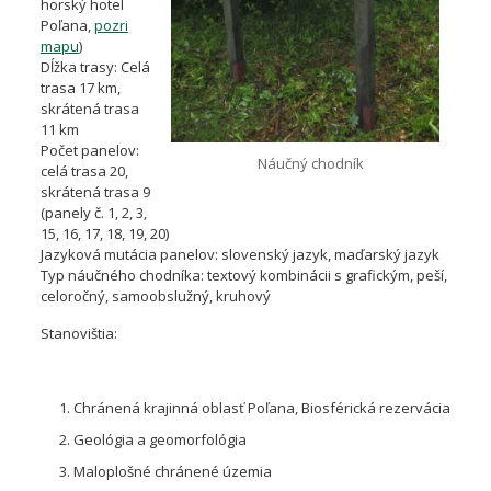
horský hotel
Poľana,
pozri
mapu
)
Dĺžka trasy: Celá
trasa 17 km,
skrátená trasa
11 km
Počet panelov:
Náučný chodník
celá trasa 20,
skrátená trasa 9
(panely č. 1, 2, 3,
15, 16, 17, 18, 19, 20)
Jazyková mutácia panelov: slovenský jazyk, maďarský jazyk
Typ náučného chodníka: textový kombinácii s grafickým, peší,
celoročný, samoobslužný, kruhový
Stanovištia:
Chránená krajinná oblasť Poľana, Biosférická rezervácia
Geológia a geomorfológia
Maloplošné chránené územia