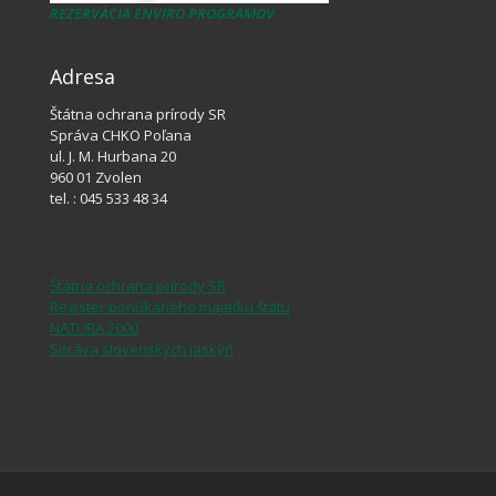
REZERVÁCIA ENVIRO PROGRAMOV
Adresa
Štátna ochrana prírody SR
Správa CHKO Poľana
ul. J. M. Hurbana 20
960 01 Zvolen
tel. : 045 533 48 34
Štátna ochrana prírody SR
Register ponúkaného majetku štátu
NATURA 2000
Správa slovenských jaskýň