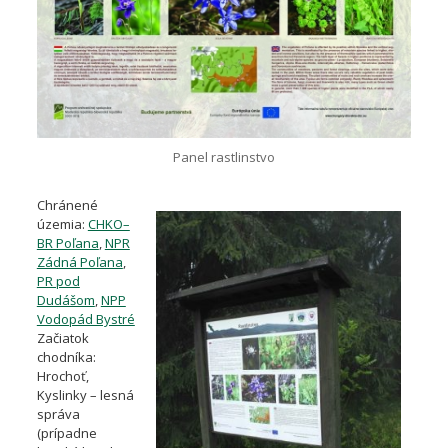
Panel rastlinstvo
Chránené
územia:
CHKO–
BR Poľana
,
NPR
Zádná Poľana
,
PR pod
Dudášom
,
NPP
Vodopád Bystré
Začiatok
chodníka:
Hrochoť,
Kyslinky – lesná
správa
(prípadne