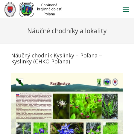
Prejsť
na
obsah
Náučné chodníky a lokality
Náučný chodník Kyslinky – Poľana –
Kyslinky (CHKO Poľana)