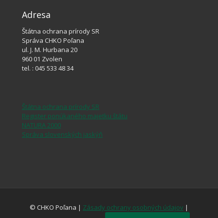
Adresa
Štátna ochrana prírody SR
Správa CHKO Poľana
ul. J. M. Hurbana 20
960 01 Zvolen
tel. : 045 533 48 34
Štátna ochrana prírody SR
Register ponúkaného majetku štátu
NATURA 2000
Správa slovenských jaskýň
© CHKO Poľana |
Zásady ochrany osobných údajov
|