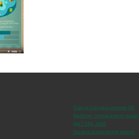
Štátna ochrana prírody SR
Register ponúkaného majet
NATURA 2000
Správa slovenských jaskýň