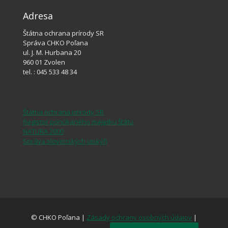
Adresa
Štátna ochrana prírody SR
Správa CHKO Poľana
ul. J. M. Hurbana 20
960 01 Zvolen
tel. : 045 533 48 34
Štátna ochrana prírody SR
Register ponúkaného majetku štátu
NATURA 2000
Správa slovenských jaskýň
© CHKO Poľana |
Zásady ochrany osobných údajov
|