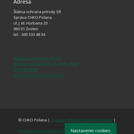
Adresa
Štátna ochrana prírody SR
Správa CHKO Poľana
ul. J. M. Hurbana 20
960 01 Zvolen
tel. : 045 533 48 34
Štátna ochrana prírody SR
Register ponúkaného majetku štátu
NATURA 2000
Správa slovenských jaskýň
© CHKO Poľana |
Zásady ochrany osobných údajov
|
Nastavenie cookies
Vyhlásenie o prístupnosti