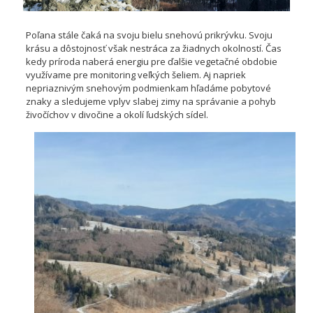
Poľana stále čaká na svoju bielu snehovú prikrývku. Svoju
krásu a dôstojnosť však nestráca za žiadnych okolností. Čas
kedy príroda naberá energiu pre ďalšie vegetačné obdobie
využívame pre monitoring veľkých šeliem. Aj napriek
nepriaznivým snehovým podmienkam hľadáme pobytové
znaky a sledujeme vplyv slabej zimy na správanie a pohyb
živočíchov v divočine a okolí ľudských sídel.