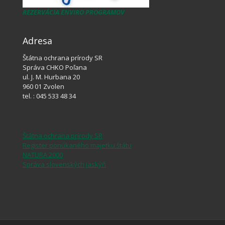
REZERVÁCIA ENVIRO PROGRAMOV
Adresa
Štátna ochrana prírody SR
Správa CHKO Poľana
ul. J. M. Hurbana 20
960 01 Zvolen
tel. : 045 533 48 34
Štátna ochrana prírody SR
Register ponúkaného majetku štátu
NATURA 2000
Správa slovenských jaskýň