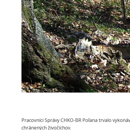
Pracovníci Správy CHKO-BR Poľana trvalo vykonáv
chránených živočíchov.