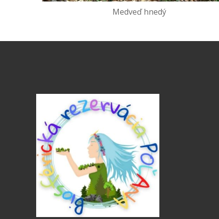
Medveď hnedý