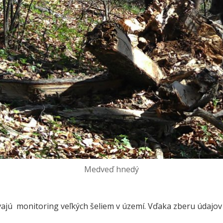
Medveď hnedý
ajú monitoring veľkých šeliem v území. Vďaka zberu údajov 