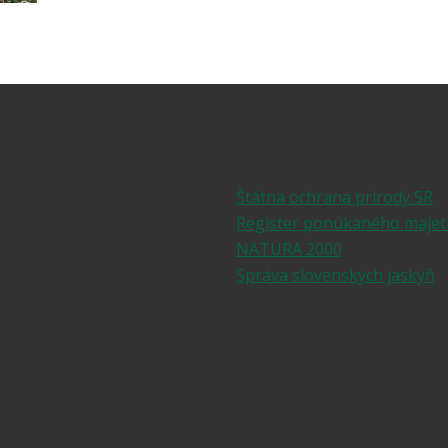
Štátna ochrana prírody SR
Register ponúkaného majet
NATURA 2000
Správa slovenských jaskýň