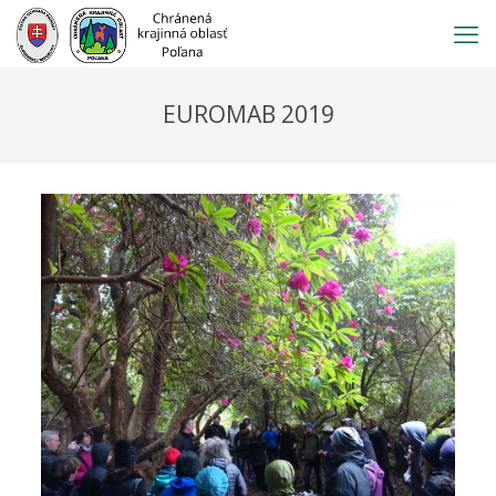
Prejsť
na
obsah
EUROMAB 2019