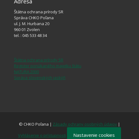
Adresa
Štátna ochrana prírody SR
Správa CHKO Poľana
ul. J. M. Hurbana 20
960 01 Zvolen
tel. : 045 533 48 34
Štátna ochrana prírody SR
Register ponúkaného majetku štátu
NATURA 2000
Správa slovenských jaskýň
© CHKO Poľana |
Zásady ochrany osobných údajov
|
Nastavenie cookies
Vyhlásenie o prístupnosti