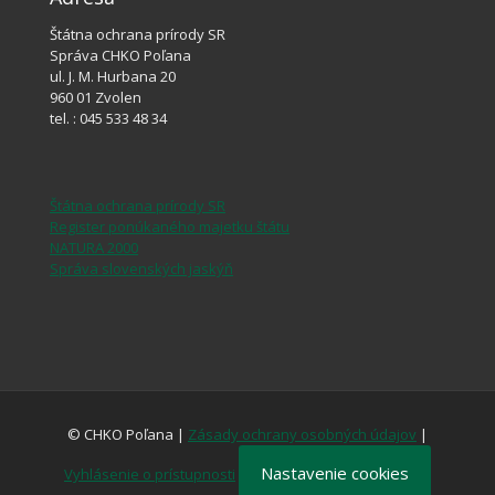
Štátna ochrana prírody SR
Správa CHKO Poľana
ul. J. M. Hurbana 20
960 01 Zvolen
tel. : 045 533 48 34
Štátna ochrana prírody SR
Register ponúkaného majetku štátu
NATURA 2000
Správa slovenských jaskýň
© CHKO Poľana |
Zásady ochrany osobných údajov
|
Nastavenie cookies
Vyhlásenie o prístupnosti