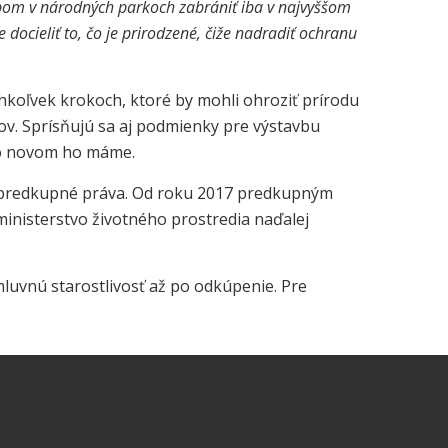
rubom v národných parkoch zabrániť iba v najvyššom
ocieliť to, čo je prirodzené, čiže nadradiť ochranu
hkoľvek krokoch, ktoré by mohli ohroziť prírodu
ov. Sprísňujú sa aj podmienky pre výstavbu
 po novom ho máme.
ť predkupné práva. Od roku 2017 predkupným
inisterstvo životného prostredia naďalej
uvnú starostlivosť až po odkúpenie. Pre