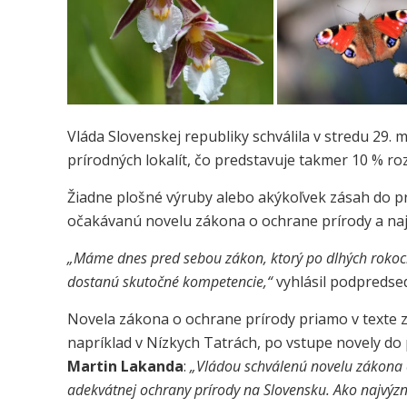
Vláda Slovenskej republiky schválila v stredu 29
prírodných lokalít, čo predstavuje takmer 10 % ro
Žiadne plošné výruby alebo akýkoľvek zásah do p
očakávanú novelu zákona o ochrane prírody a najv
„Máme dnes pred sebou zákon, ktorý po dlhých rokoch z
dostanú skutočné kompetencie,“
vyhlásil podpredse
Novela zákona o ochrane prírody priamo v texte 
napríklad v Nízkych Tatrách, po vstupe novely do 
Martin Lakanda
:
„Vládou schválenú novelu zákona o
adekvátnej ochrany prírody na Slovensku. Ako najvýz