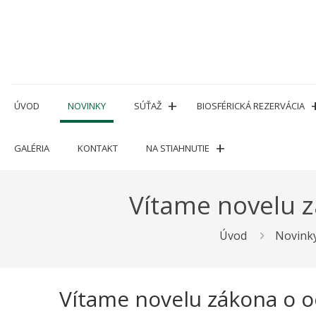
Prejsť
na
obsah
ÚVOD
NOVINKY
SÚŤAŽ
BIOSFÉRICKÁ REZERVÁCIA
GALÉRIA
KONTAKT
NA STIAHNUTIE
Vítame novelu z
Úvod
Novink
Vítame novelu zákona o o