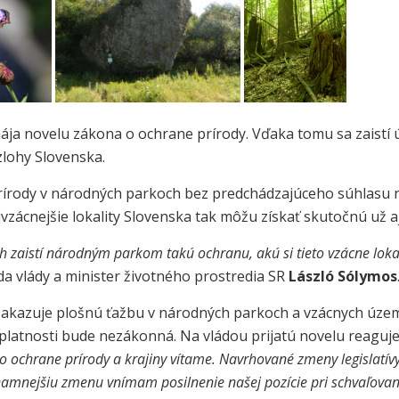
. mája novelu zákona o ochrane prírody. Vďaka tomu sa zaist
zlohy Slovenska.
rírody v národných parkoch bez predchádzajúceho súhlasu ná
zácnejšie lokality Slovenska tak môžu získať skutočnú už aj
aistí národným parkom takú ochranu, akú si tieto vzácne lokalit
da vlády a minister životného prostredia SR
László Sólymos
zakazuje plošnú ťažbu v národných parkoch a vzácnych územ
platnosti bude nezákonná. Na vládou prijatú novelu reaguje 
 ochrane prírody a krajiny vítame. Navrhované zmeny legislatívy
namnejšiu zmenu vnímam posilnenie našej pozície pri schvaľova