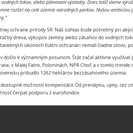
vy vodných tokov, alebo plánovaní výstavby. Dnes totiž vieme vý
ne rozšíri na celé územie národných parkov. Našou ambíciou je d
my.“
tnej ochrane prírody SR. Náš súhlas bude potrebný pri akýc
 ťažby dreva, výkopov zeminy alebo zásahov do vodných tok
stavebných úkonoch štátni ochranári nemali žiadne slovo,
kov došlo k významným posunom. Štát začal aktívne využíva
se, v Malej Fatre, Poloninách, NPR Choč a v tomto trende m
lovensku pribudlo 1262 hektárov bezzásahového územia.
dostupné možnosti kompenzácií. Od prenájmu, ujmy, cez zml
žnosť čerpať podporu z eurofondov.