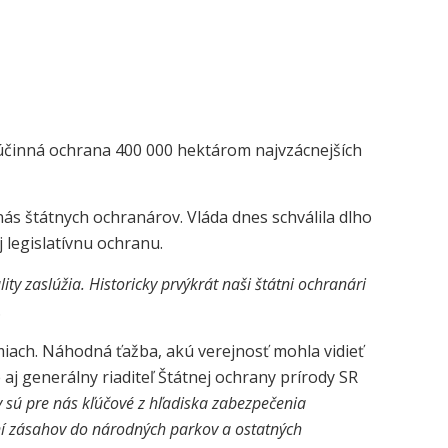
í účinná ochrana 400 000 hektárom najvzácnejších
s štátnych ochranárov. Vláda dnes schválila dlho
 legislatívnu ochranu.
y zaslúžia. Historicky prvýkrát naši štátni ochranári
.
iach. Náhodná ťažba, akú verejnosť mohla vidieť
aj generálny riaditeľ Štátnej ochrany prírody SR
 sú pre nás kľúčové z hľadiska zabezpečenia
ní zásahov do národných parkov a ostatných