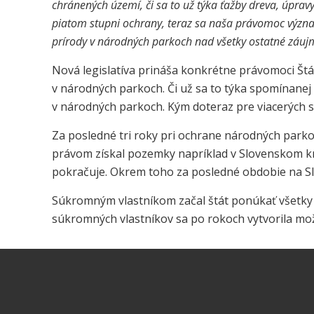
chránených území, či sa to už týka ťažby dreva, úpra
piatom stupni ochrany, teraz sa naša právomoc význam
prírody v národných parkoch nad všetky ostatné záuj
Nová legislatíva prináša konkrétne právomoci Štá
v národných parkoch. Či už sa to týka spomínanej
v národných parkoch. Kým doteraz pre viacerých 
Za posledné tri roky pri ochrane národných par
právom získal pozemky napríklad v Slovenskom kra
pokračuje. Okrem toho za posledné obdobie na S
Súkromným vlastníkom začal štát ponúkať všetky 
súkromných vlastníkov sa po rokoch vytvorila mo