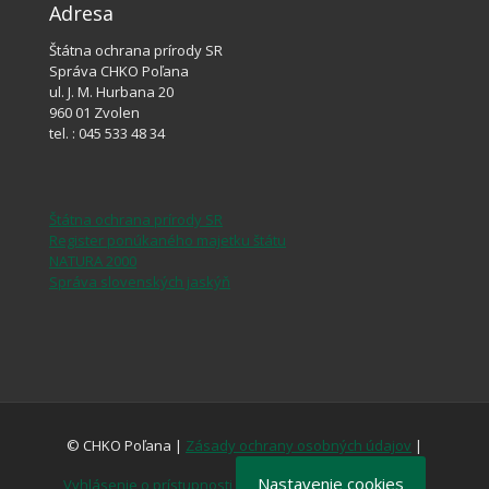
Adresa
Štátna ochrana prírody SR
Správa CHKO Poľana
ul. J. M. Hurbana 20
960 01 Zvolen
tel. : 045 533 48 34
Štátna ochrana prírody SR
Register ponúkaného majetku štátu
NATURA 2000
Správa slovenských jaskýň
© CHKO Poľana |
Zásady ochrany osobných údajov
|
Nastavenie cookies
Vyhlásenie o prístupnosti