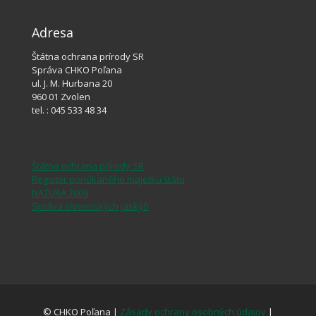
Adresa
Štátna ochrana prírody SR
Správa CHKO Poľana
ul. J. M. Hurbana 20
960 01 Zvolen
tel. : 045 533 48 34
Štátna ochrana prírody SR
Register ponúkaného majetku štátu
NATURA 2000
Správa slovenských jaskýň
© CHKO Poľana |
Zásady ochrany osobných údajov
|