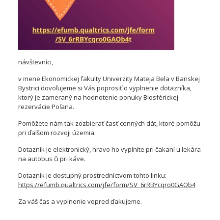
návštevníci,
v mene Ekonomickej fakulty Univerzity Mateja Bela v Banskej
Bystrici dovoľujeme si Vás poprosiť o vyplnenie dotazníka,
ktorý je zameraný na hodnotenie ponuky Biosférickej
rezervácie Poľana.
Pomôžete nám tak zozbierať časť cenných dát, ktoré pomôžu
pri ďalšom rozvoji územia.
Dotazník je elektronický, hravo ho vyplníte pri čakaní u lekára
na autobus či pri káve.
Dotazník je dostupný prostredníctvom tohto linku:
https://efumb.qualtrics.com/jfe/form/SV_6rRBYcqro0GAOb4
Za váš čas a vyplnenie vopred ďakujeme.