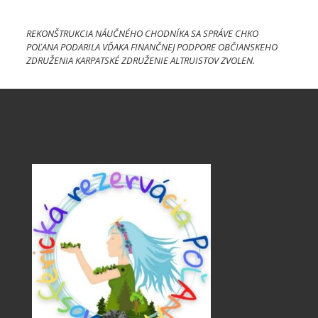
REKONŠTRUKCIA NÁUČNÉHO CHODNÍKA SA SPRÁVE CHKO
POĽANA PODARILA VĎAKA FINANČNEJ PODPORE OBČIANSKEHO
ZDRUŽENIA KARPATSKÉ ZDRUŽENIE ALTRUISTOV ZVOLEN.