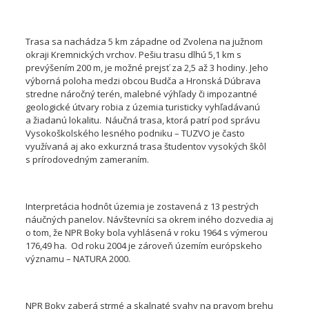
Trasa sa nachádza 5 km západne od Zvolena na južnom
okraji Kremnických vrchov. Pešiu trasu dlhú 5,1 km s
prevýšením 200 m, je možné prejsť za 2,5 až 3 hodiny. Jeho
výborná poloha medzi obcou Budča a Hronská Dúbrava
stredne náročný terén, malebné výhľady či impozantné
geologické útvary robia z územia turisticky vyhľadávanú
a žiadanú lokalitu. Náučná trasa, ktorá patrí pod správu
Vysokoškolského lesného podniku – TUZVO je často
využívaná aj ako exkurzná trasa študentov vysokých škôl
s prírodovedným zameraním.
Interpretácia hodnôt územia je zostavená z 13 pestrých
náučných panelov. Návštevníci sa okrem iného dozvedia aj
o tom, že NPR Boky bola vyhlásená v roku 1964 s výmerou
176,49 ha. Od roku 2004 je zároveň územím európskeho
významu – NATURA 2000.
NPR Boky zaberá strmé a skalnaté svahy na pravom brehu