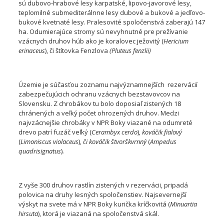
sú dubovo-hrabové lesy karpatské, lipovo-javorové lesy,
teplomilné submediterálnne lesy dubové a bukové a jedľovo-
bukové kvetnaté lesy. Pralesovité spoločenstvá zaberajú 147
ha. Odumierajúce stromy sú nevyhnutné pre prežívanie
vzácnych druhov húb ako je koralovec ježovitý (
Hericium
erinaceus
), či štítovka Fenzlova
(Pluteus fenzlii)
Územie je súčasťou zoznamu najvýznamnejších rezervácií
zabezpečujúcich ochranu vzácnych bezstavovcov na
Slovensku. Z chrobákov tu bolo doposiaľ zistených 18
chránených a veľký počet ohrozených druhov. Medzi
najvzácnejšie chrobáky v NPR Boky viazané na odumreté
drevo patrí fuzáč veľký (
Cerambyx cerdo
)
, kováčik fialový
(
Limoniscus violaceus
)
, či kováčik štvorškvrnný
(
Ampedus
quadrisignatus
)
.
Z vyše 300 druhov rastlín zistených v rezervácii, pripadá
polovica na druhy lesných spoločenstiev. Najsevernejší
výskyt na svete má v NPR Boky kurička kríčkovitá (
Minuartia
hirsuta
), ktorá je viazaná na spoločenstvá skál.