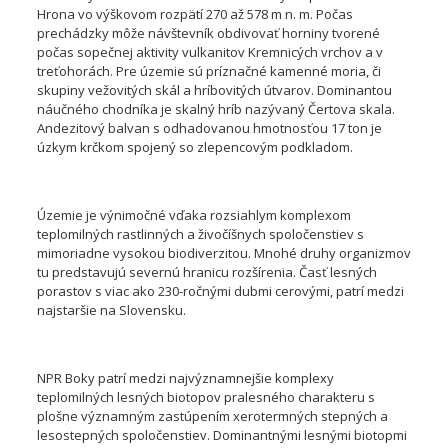
Hrona vo výškovom rozpätí 270 až 578 m n. m. Počas
prechádzky môže návštevník obdivovať horniny tvorené
počas sopečnej aktivity vulkanitov Kremnicých vrchov a v
treťohorách. Pre územie sú príznačné kamenné moria, či
skupiny vežovitých skál a hríbovitých útvarov. Dominantou
náučného chodníka je skalný hríb nazývaný Čertova skala.
Andezitový balvan s odhadovanou hmotnosťou 17 ton je
úzkym krčkom spojený so zlepencovým podkladom.
Územie je výnimočné vďaka rozsiahlym komplexom
teplomilných rastlinných a živočíšnych spoločenstiev s
mimoriadne vysokou biodiverzitou. Mnohé druhy organizmov
tu predstavujú severnú hranicu rozšírenia. Časť lesných
porastov s viac ako 230-ročnými dubmi cerovými, patrí medzi
najstaršie na Slovensku.
NPR Boky patrí medzi najvýznamnejšie komplexy
teplomilných lesných biotopov pralesného charakteru s
plošne významným zastúpením xerotermných stepných a
lesostepných spoločenstiev. Dominantnými lesnými biotopmi