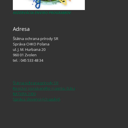
REZERVÁCIA ENVIRO PROGRAMOV
Adresa
Štátna ochrana prírody SR
Správa CHKO Poľana
ul. J. M. Hurbana 20
960 01 Zvolen
tel. : 045 533 48 34
Štátna ochrana prírody SR
Register ponúkaného majetku štátu
NATURA 2000
Správa slovenských jaskýň