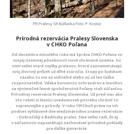
PR Pralesy SR Bútľavka Foto: P. Kostúr
Prírodná rezervácia Pralesy Slovenska
v CHKO Poľana
Od decembra minulého roka má Správa CHKO Poľana vo
svojej územnej pôsobnosti nové chránené územia. Sú
nimi veľmi staré zvyšky pralesov, ktoré zaznamenávajú
svoj životný príbeh už dlhé stáročia. Stopy po ľudskom
zásahu tu nie sú viditeľné alebo sú už len ťažko
rozpoznateľné. Vďaka konsenzu ochranárov a lesníkov
sa výnimočné lesné spoločenstvá Poľany stali súčasťou
Prírodnej rezervácie Pralesy Slovenska. Už pred viac ako
sto rokmi si lesníci uvedomovali potrebu chrániť to
najcennejšie z prírody. V roku 1913 boli práve na ich
podnet vyhlásené dve medzinárodne známe rezervácie
– Dobročský a Badínsky prales. Sme veľmi radi, že aj
v súčasnosti napomáhajú zachovávať prírodné poklady
pre ďalšie generácie.