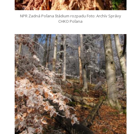
NPR Zadná Poľana štádium rozpadu Foto: Archív Správy
CHKO Poľana