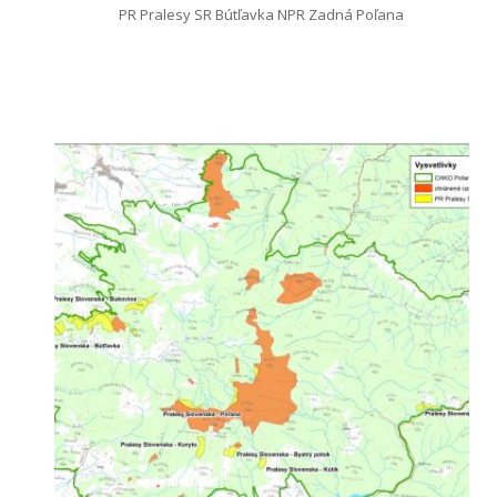
PR Pralesy SR Bútľavka NPR Zadná Poľana