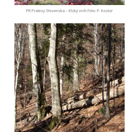
PR Pralesy Slovenska – Klzký vrch Foto: P. Kostúr