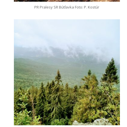
PR Pralesy SR Bútľavka Foto: P. Kostúr