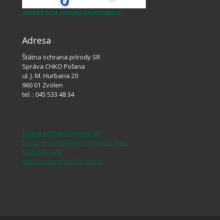
REZERVÁCIA ENVIRO PROGRAMOV
Adresa
Štátna ochrana prírody SR
Správa CHKO Poľana
ul. J. M. Hurbana 20
960 01 Zvolen
tel. : 045 533 48 34
Štátna ochrana prírody SR
Register ponúkaného majetku štátu
NATURA 2000
Správa slovenských jaskýň