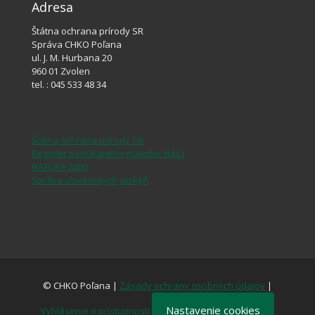
Adresa
Štátna ochrana prírody SR
Správa CHKO Poľana
ul. J. M. Hurbana 20
960 01 Zvolen
tel. : 045 533 48 34
Štátna ochrana prírody SR
Register ponúkaného majetku štátu
NATURA 2000
Správa slovenských jaskýň
© CHKO Poľana |
Zásady ochrany osobných údajov
|
Nastavenie cookies
Vyhlásenie o prístupnosti