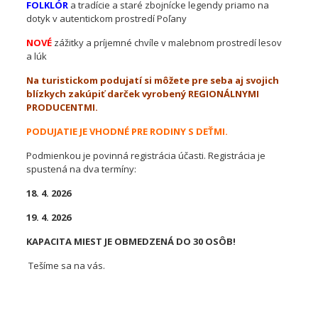
FOLKLÓR
a tradície a staré zbojnícke legendy priamo na
dotyk v autentickom prostredí Poľany
NOVÉ
zážitky a príjemné chvíle v malebnom prostredí lesov
a lúk
Na turistickom podujatí si môžete pre seba aj svojich
blízkych zakúpiť darček vyrobený REGIONÁLNYMI
PRODUCENTMI.
PODUJATIE JE VHODNÉ PRE RODINY S DEŤMI.
Podmienkou je povinná registrácia účasti. Registrácia je
spustená na dva termíny:
18. 4. 2026
19.
4. 2026
KAPACITA MIEST JE OBMEDZENÁ DO 30 OSÔB!
Tešíme sa na vás.