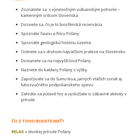
Zoznámite sa s výnimočným vulkanickým pohorím –
kamenným srdcom Slovenska
Dozviete sa, čo je to biosférická rezervácia
Spoznáte faunu a flóru Poľany
Spoznáte geologickú históriu územia
Ocitnete sa v druhom najväčšom pralese na Slovensku
Dostanete sa na najvyšší bod Poľany
Nazriete do kaldery Poľany z výšky
Započúvate sa do šumu lesa, jarných vtáčích sonát aj
ľubozvučného podpolianskeho spevu
Zahráte sa pútavé hry a vyskúšate si zábavné aktivity v
prírode
ČO Z TOHO BUDETE MAŤ?
RELAX
v divokej prírode Poľany