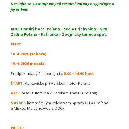
Nechajte sa viesť tajomnými cestami Poľany a vypočujte si
jej príbeh.
KDE: Horský hotel Poľana – sedlo Priehybina – NPR
Zadná Poľana – Katruška – Zbojnícky tanec a spät.
KEDY:
18. 4. 2026 (sobota)
19. 4. 2026 (nedeľa)
Predpokladaný čas podujatia:
8.00 – 14.00 hod.
ŠTART:
Parkovisko pri Horskom hoteli Poľana
AKO:
Pešo (autom iba k Horskému hotelu Poľana)
S KÝM:
S kamarátskym kolektívom Správy CHKO Poľana
a Miškou Malatincovou z OOCR
PREČO: