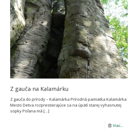
REZERV
POĽAN
Z gauča na Kalamárku
Z gauča do prírody – Kalamárka Prírodná pamiatka Kalamárka
Mesto Detva rozprestierajúce sa na úpätí starej vyhasnutej
sopky Poľana má
[…]
-
Viac...
Z