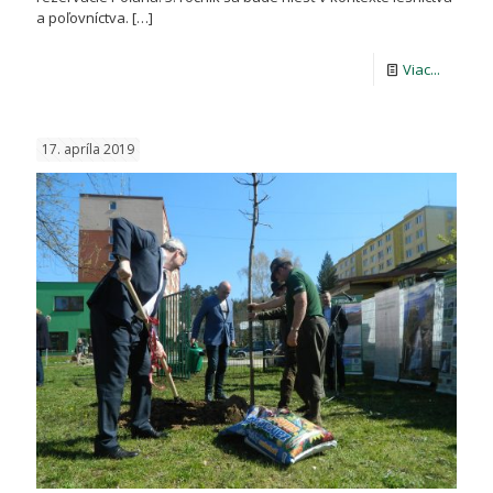
a poľovníctva.
[…]
-
Viac...
POZVÁ
–
17. apríla 2019
DOD
Biosféri
rezervá
Poľana
2019