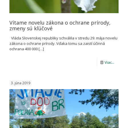
Vítame novelu zákona o ochrane prírody,
zmeny sú kľúčové
Vláda Slovenskej republiky schválila v stredu 29. mája novelu
zákona o ochrane prírody. Vďaka tomu sa zaistí účinná
ochrana 400 000
[…]
-
Viac...
Vítame
novelu
3. júna 2019
zákona
o
ochran
prírody,
zmeny