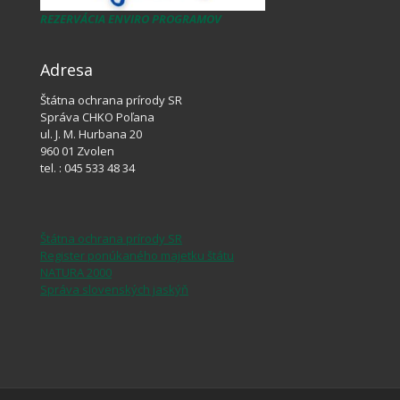
REZERVÁCIA ENVIRO PROGRAMOV
Adresa
Štátna ochrana prírody SR
Správa CHKO Poľana
ul. J. M. Hurbana 20
960 01 Zvolen
tel. : 045 533 48 34
Štátna ochrana prírody SR
Register ponúkaného majetku štátu
NATURA 2000
Správa slovenských jaskýň