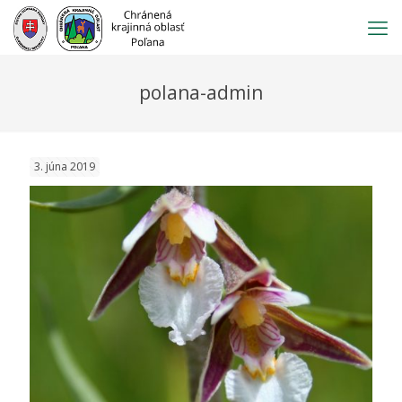
Prejsť
na
obsah
polana-admin
3. júna 2019