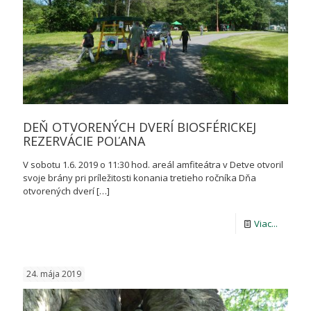
sú
kľúčové
DEŇ OTVORENÝCH DVERÍ BIOSFÉRICKEJ
REZERVÁCIE POĽANA
V sobotu 1.6. 2019 o 11:30 hod. areál amfiteátra v Detve otvoril
svoje brány pri príležitosti konania tretieho ročníka Dňa
otvorených dverí
[…]
-
Viac...
DEŇ
OTVOR
24. mája 2019
DVERÍ
BIOSFÉR