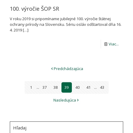
100. výročie ŠOP SR
V roku 2019 si pripomíname jubilejné 100. výročie štátnej
ochrany prírody na Slovensku. Sériu osláv odštartoval dňa 16.
4. 2019
[…]
-
Viac...
100.
výročie
Predchádzajúca
ŠOP
SR
1
...
37
38
39
40
41
...
43
Nasledujúca
Hľadaj