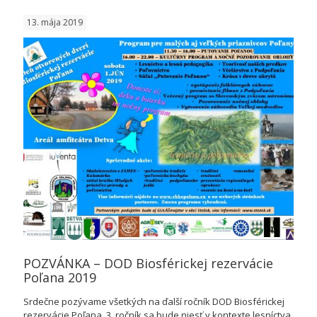
gauča
13. mája 2019
na
Kalamá
POZVÁNKA – DOD Biosférickej rezervácie
Poľana 2019
Srdečne pozývame všetkých na ďalší ročník DOD Biosférickej
rezervácie Poľana. 3. ročník sa bude niesť v kontexte lesníctva