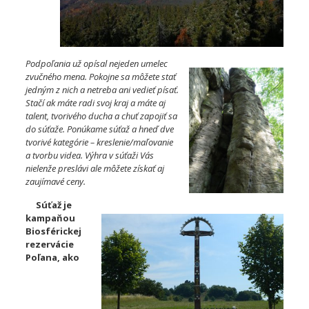
Podpoľania už opísal nejeden umelec
zvučného mena. Pokojne sa môžete stať
jedným z nich a netreba ani vedieť písať.
Stačí ak máte radi svoj kraj a máte aj
talent, tvorivého ducha a chuť zapojiť sa
do súťaže. Ponúkame súťaž a hneď dve
tvorivé kategórie – kreslenie/m
aľovanie
a tvorbu videa. Výhra v súťaži Vás
nielenže preslávi ale môžete získať aj
zaujímavé ceny.
Súťaž je
kampaňou
Biosférickej
rezervácie
Poľana, ako