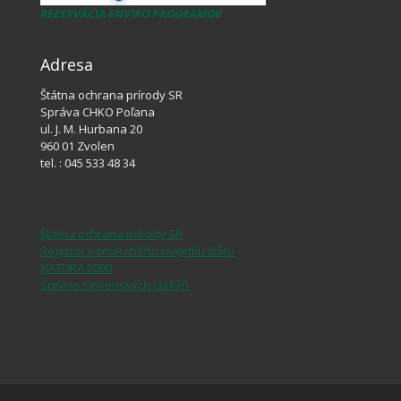
REZERVÁCIA ENVIRO PROGRAMOV
Adresa
Štátna ochrana prírody SR
Správa CHKO Poľana
ul. J. M. Hurbana 20
960 01 Zvolen
tel. : 045 533 48 34
Štátna ochrana prírody SR
Register ponúkaného majetku štátu
NATURA 2000
Správa slovenských jaskýň