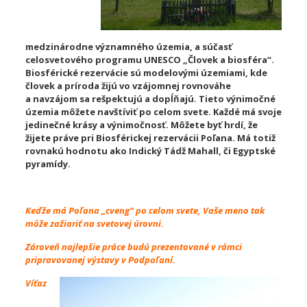
medzinárodne významného územia, a súčasť
celosvetového programu UNESCO „Človek a biosféra“.
Biosférické rezervácie sú modelovými územiami, kde
človek a príroda žijú vo vzájomnej rovnováhe
a navzájom sa
rešpektujú a dopĺňajú. Tieto výnimočné
územia môžete navštíviť po celom svete. Každé má svoje
jedinečné krásy a výnimočnosť. Môžete byť hrdí, že
žijete práve pri Biosférickej rezervácii Poľana. Má totiž
rovnakú hodnotu ako Indický Tádž Mahall, či Egyptské
pyramídy.
Keďže má Poľana „cveng“ po celom svete, Vaše
meno tak
môže zažiariť na svetovej
úrovni.
Zároveň najlepšie práce budú
prezentované v rámci
pripravovanej výstavy v Podpoľaní.
Víťaz