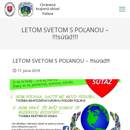
Prejsť
na
obsah
LETOM SVETOM S POĽANOU –
!!!súťaž!!!
LETOM SVETOM S POĽANOU – !!!súťaž!!!
17. júna 2019