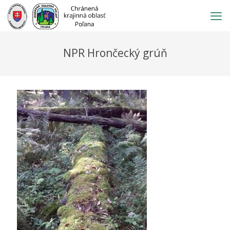
Prejsť
na
obsah
NPR Hrončecký grúň