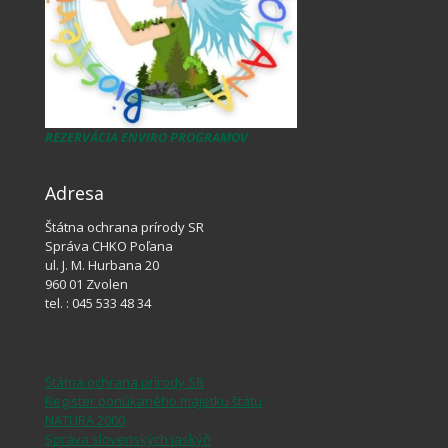
REZERVÁCIA ENVIRO PROGRAMOV
Adresa
Štátna ochrana prírody SR
Správa CHKO Poľana
ul. J. M. Hurbana 20
960 01 Zvolen
tel. : 045 533 48 34
Štátna ochrana prírody SR
Register ponúkaného majetku štátu
NATURA 2000
Správa slovenských jaskýň