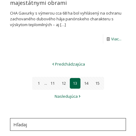
majestátnymi obrami
CHA Gavurky s výmerou cca 68 ha bol vyhlásený na ochranu
zachovaného dubového hája panónskeho charakteru s
výskytom teplomilných – aj
[…]
-
Viac...
Chráne
areál
Predchádzajúca
Gavurk
–
1
...
11
12
13
14
15
magick
miesto
Nasledujúca
s
majestá
Hľadaj
obrami