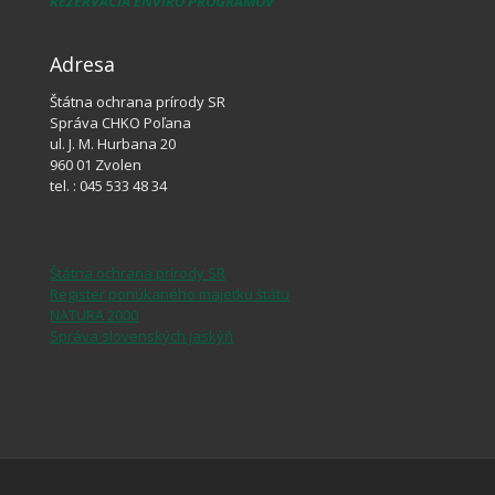
REZERVÁCIA ENVIRO PROGRAMOV
Adresa
Štátna ochrana prírody SR
Správa CHKO Poľana
ul. J. M. Hurbana 20
960 01 Zvolen
tel. : 045 533 48 34
Štátna ochrana prírody SR
Register ponúkaného majetku štátu
NATURA 2000
Správa slovenských jaskýň