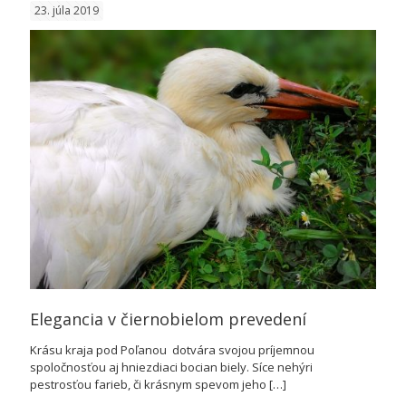
23. júla 2019
–
Vydra
riečna
(Lutra
lutra)
Elegancia v čiernobielom prevedení
Krásu kraja pod Poľanou dotvára svojou príjemnou
spoločnosťou aj hniezdiaci bocian biely. Síce nehýri
pestrosťou farieb, či krásnym spevom jeho
[…]