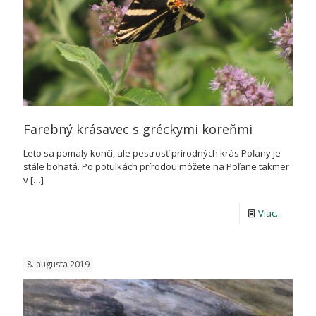
legendy
Farebný krásavec s gréckymi koreňmi
Leto sa pomaly končí, ale pestrosť prírodných krás Poľany je
stále bohatá. Po potulkách prírodou môžete na Poľane takmer
v
[…]
-
Viac...
Farebn
krásave
8. augusta 2019
s
gréckym