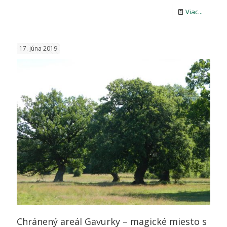
-
Viac...
Eleganc
v
17. júna 2019
čiernob
prevede
Chránený areál Gavurky – magické miesto s