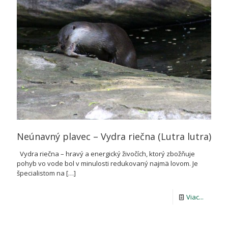
koreňm
Neúnavný plavec – Vydra riečna (Lutra lutra)
Vydra riečna – hravý a energický živočích, ktorý zbožňuje
pohyb vo vode bol v minulosti redukovaný najmä lovom. Je
špecialistom na
[…]
-
Viac...
Neúnav
plavec