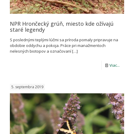
NPR Hrončecký grúň, miesto kde ožívajú
staré legendy
S poslednými teplými lúčmi sa príroda pomaly pripravuje na
obdobie oddychu a pokoja. Práce pri manažmentoch
nelesných biotopov a označovaní
[…]
-
Viac...
NPR
Hronče
5. septembra 2019
grúň,
miesto
kde
ožívajú
staré