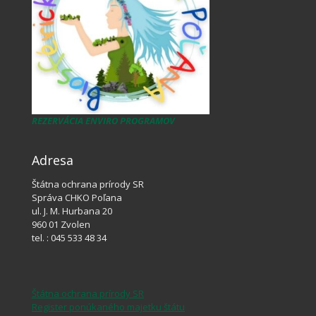
REZERVÁCIA ENVIRO PROGRAMOV
Adresa
Štátna ochrana prírody SR
Správa CHKO Poľana
ul. J. M. Hurbana 20
960 01 Zvolen
tel. : 045 533 48 34
Štátna ochrana prírody SR
Register ponúkaného majetku štátu