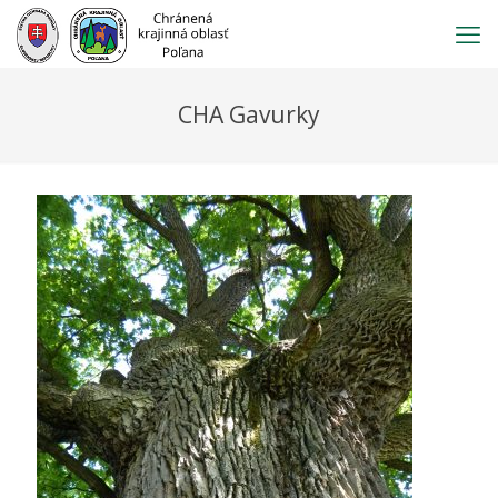
Prejsť
na
obsah
CHA Gavurky