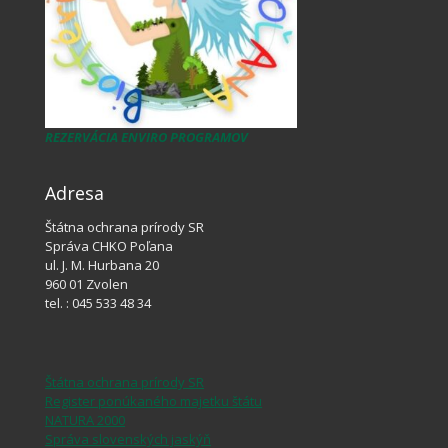
REZERVÁCIA ENVIRO PROGRAMOV
Adresa
Štátna ochrana prírody SR
Správa CHKO Poľana
ul. J. M. Hurbana 20
960 01 Zvolen
tel. : 045 533 48 34
Štátna ochrana prírody SR
Register ponúkaného majetku štátu
NATURA 2000
Správa slovenských jaskýň