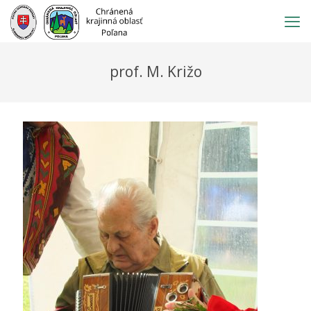
Prejsť
na
obsah
prof. M. Križo