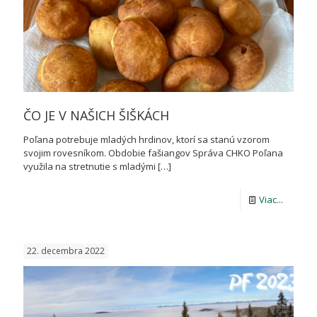
ČO JE V NAŠICH ŠIŠKÁCH
Poľana potrebuje mladých hrdinov, ktorí sa stanú vzorom
svojim rovesníkom. Obdobie fašiangov Správa CHKO Poľana
využila na stretnutie s mladými
[…]
-
Viac...
ČO
JE
22. decembra 2022
V
NAŠICH
ŠIŠKÁC