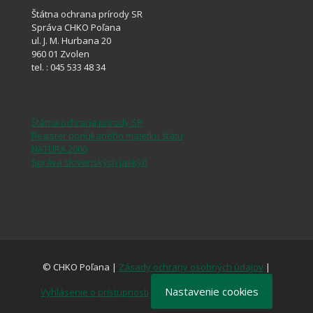
Štátna ochrana prírody SR
Správa CHKO Poľana
ul. J. M. Hurbana 20
960 01 Zvolen
tel. : 045 533 48 34
Štátna ochrana prírody SR
Register ponúkaného majetku štátu
NATURA 2000
Správa slovenských jaskýň
© CHKO Poľana |
Zásady ochrany osobných údajov
|
Nastavenie cookies
Vyhlásenie o prístupnosti