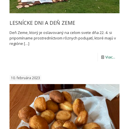
LESNÍCKE DNI A DEŇ ZEME
Deň Zeme, ktorý je oslavovaný na celom svete dňa 22. 4. si
pripomíname prostredníctvom rôznych podujatí, ktoré majú v
regióne
[…]
-
Viac...
LESNÍCK
DNI
10. februára 2023
A
DEŇ
ZEME