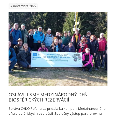
ZASADN
8. novembra 2022
OZ
KOORD
RADA
BR
Poľana
OSLÁVILI SME MEDZINÁRODNÝ DEŇ
BIOSFÉRICKÝCH REZERVÁCIÍ
Správa CHKO Poľana sa pridala ku kampani Medzinárodného
dňa biosférických rezervácií. Spoločný výstup partnerov na