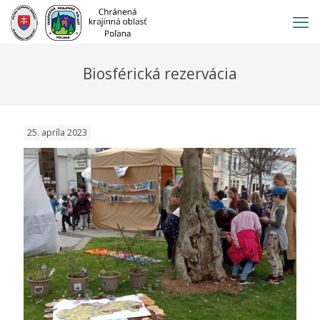
Prejsť
na
obsah
Biosférická rezervácia
25. apríla 2023