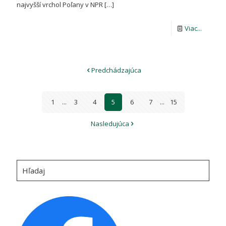
najvyšší vrchol Poľany v NPR
[…]
-
Viac...
OSLÁVIL
SME
Predchádzajúca
MEDZIN
DEŇ
1
...
3
4
5
6
7
...
15
BIOSFÉ
REZERVÁ
Nasledujúca
Hľadaj