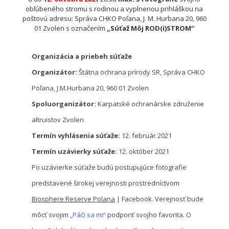
obľúbeného stromu s rodinou a vyplnenou prihláškou na
poštovú adresu: Správa CHKO Poľana, J. M. Hurbana 20, 960
01 Zvolen s označením
„Súťaž Môj ROD(i)STROM“
Organizácia a priebeh súťaže
Organizátor:
Štátna ochrana prírody SR, Správa CHKO
Poľana, J.M.Hurbana 20, 960 01 Zvolen
Spoluorganizátor:
Karpatské ochranárske združenie
altruistov Zvolen
Termín vyhlásenia súťaže:
12. február 2021
Termín uzávierky s
úťaže:
12. október 2021
Po uzávierke súťaže budú postupujúce fotografie
predstavené širokej verejnosti prostredníctvom
Biosphere Reserve Polana
| Facebook. Verejnosť bude
môcť svojim
„Páči sa mi“
podporiť svojho favorita. O