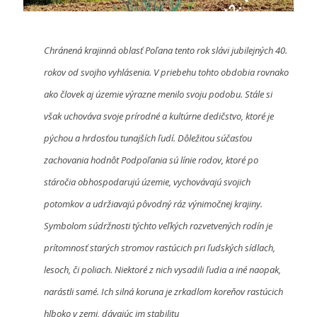
Chránená k
rajinná oblasť Poľana tento rok slávi jubilejných 40.
rokov od svojho vyhlásenia. V priebehu tohto obdobia rovnako
ako človek aj územie výrazne menilo svoju podobu. Stále si
však uchováva svoje prírodné a kultúrne dedičstvo, ktoré je
pýchou a hrdosťou tunajších ľudí. Dôležitou súčasťou
zachovania hodnôt Podpoľania sú línie rodov, ktoré po
stáročia obhospodarujú územie, vychovávajú svojich
potomkov a udržiavajú pôvodný ráz výnimočnej krajiny.
Symbolom súdržnosti týchto veľkých rozvetvených rodín je
prítomnosť starých stromov rastúcich pri ľudských sídlach,
lesoch, či poliach. Niektoré z nich vysadili ľudia a iné naopak,
narástli samé. Ich silná koruna je zrkadlom koreňov rastúcich
hlboko v zemi, dávajúc im stabilitu