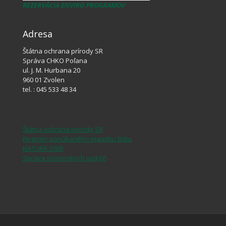
REZERVÁCIA ENVIRO PROGRAMOV
Adresa
Štátna ochrana prírody SR
Správa CHKO Poľana
ul. J. M. Hurbana 20
960 01 Zvolen
tel. : 045 533 48 34
Štátna ochrana prírody SR
Register ponúkaného majetku štátu
NATURA 2000
Správa slovenských jaskýň