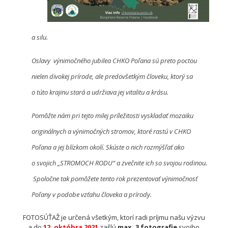
a silu.
Oslavy výnimočného jubilea CHKO Poľana sú preto poctou
nielen divokej prírode, ale predovšetkým človeku, ktorý sa
o túto krajinu stará a udržiava jej vitalitu a krásu.
Pomôžte nám pri tejto milej príležitosti vyskladať mozaiku
originálnych a výnimočných stromov, ktoré rastú v CHKO
Poľana a jej blízkom okolí. Skúste o nich rozmýšľať ako
o svojich „STROMOCH RODU“ a zvečnite ich so svojou rodinou.
Spoločne tak pomôžete tento rok prezentovať výnimočnosť
Poľany v podobe vzťahu človeka a prírody.
FOTOSÚŤAŽ je určená všetkým, ktorí radi príjmu našu výzvu
a do
12. októbra 2021
zašlú
max. 3 fotografie
svojho