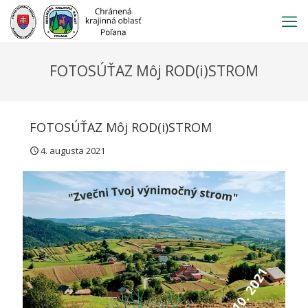
Prejsť
na
obsah
FOTOSÚŤAZ Môj ROD(i)STROM
FOTOSÚŤAZ Môj ROD(i)STROM
4. augusta 2021