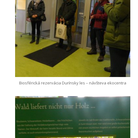
Biosférická rezervácia Durínsky les – návšteva ekocentra