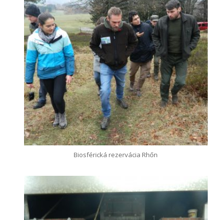
Biosférická rezervácia Rhőn