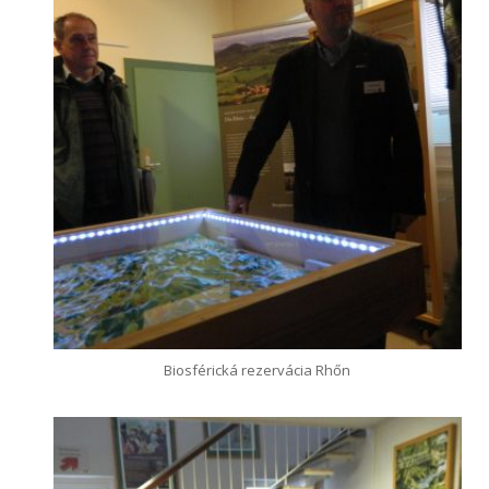
Biosférická rezervácia Rhőn