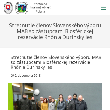
Prejsť
na
obsah
Stretnutie členov Slovenského výboru
MAB so zástupcami Biosférickej
rezervácie Rhőn a Durínsky les
Stretnutie členov Slovenského výboru MAB
so zástupcami Biosférickej rezervácie
Rhőn a Durínsky les
6. decembra 2018