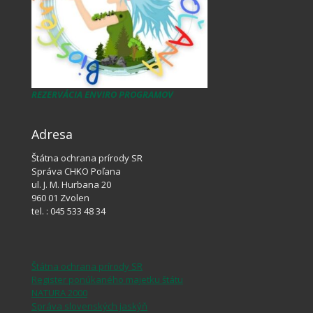
REZERVÁCIA ENVIRO PROGRAMOV
Adresa
Štátna ochrana prírody SR
Správa CHKO Poľana
ul. J. M. Hurbana 20
960 01 Zvolen
tel. : 045 533 48 34
Štátna ochrana prírody SR
Register ponúkaného majetku štátu
NATURA 2000
Správa slovenských jaskýň