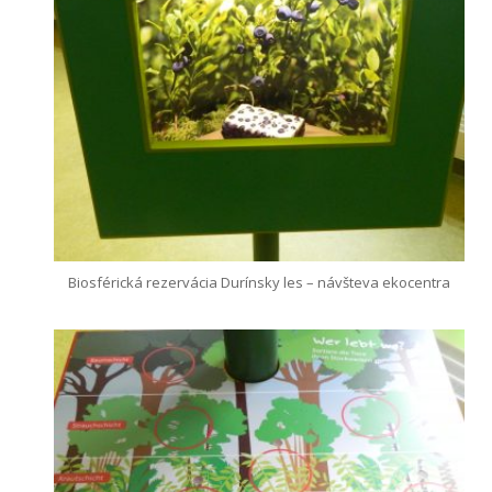
Biosférická rezervácia Durínsky les – návšteva ekocentra