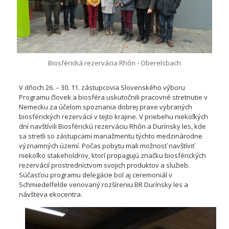
Biosférická rezervácia Rhőn - Oberelsbach
V dňoch 26. – 30. 11. zástupcovia Slovenského výboru
Programu človek a biosféra uskutočnili pracovné stretnutie v
Nemecku za účelom spoznania dobrej praxe vybraných
biosférických rezervácií v tejto krajine. V priebehu niekoľkých
dní navštívili Biosférickú rezerváciu Rhőn a Durínsky les, kde
sa stretli so zástupcami manažmentu týchto medzinárodne
významných území. Počas pobytu mali možnosť navštíviť
niekoľko stakeholdrov, ktorí propagujú značku biosférických
rezervácií prostredníctvom svojich produktov a služieb.
Súčasťou programu delegácie bol aj ceremoniál v
Schmiedelfelde venovaný rozšíreniu BR Durínsky les a
návšteva ekocentra.