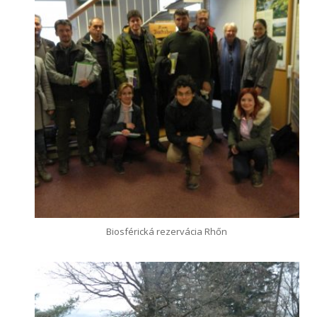
Biosférická rezervácia Rhőn