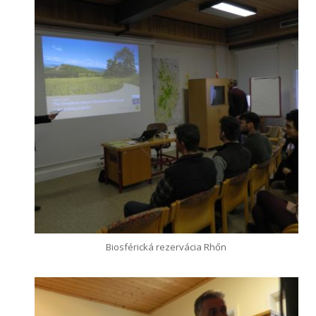
Biosférická rezervácia Rhőn