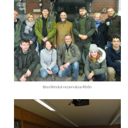
Biosférická rezervácia Rhőn