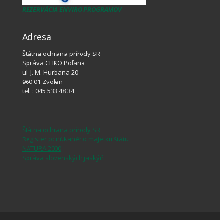
REZERVÁCIA ENVIRO PROGRAMOV
Adresa
Štátna ochrana prírody SR
Správa CHKO Poľana
ul. J. M. Hurbana 20
960 01 Zvolen
tel. : 045 533 48 34
Štátna ochrana prírody SR
Register ponúkaného majetku štátu
NATURA 2000
Správa slovenských jaskýň