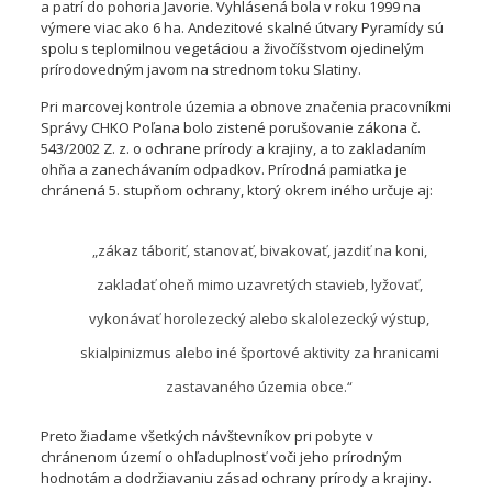
a patrí do pohoria Javorie. Vyhlásená bola v roku 1999 na
výmere viac ako 6 ha. Andezitové skalné útvary Pyramídy sú
spolu s teplomilnou vegetáciou a živočíšstvom ojedinelým
prírodovedným javom na strednom toku Slatiny.
Pri marcovej kontrole územia a obnove značenia pracovníkmi
Správy CHKO Poľana bolo zistené porušovanie zákona č.
543/2002 Z. z. o ochrane prírody a krajiny, a to zakladaním
ohňa a zanechávaním odpadkov. Prírodná pamiatka je
chránená 5. stupňom ochrany, ktorý okrem iného určuje aj:
„zákaz táboriť, stanovať, bivakovať, jazdiť na koni,
zakladať oheň mimo uzavretých stavieb, lyžovať,
vykonávať horolezecký alebo skalolezecký výstup,
skialpinizmus alebo iné športové aktivity za hranicami
zastavaného územia obce.“
Preto žiadame všetkých návštevníkov pri pobyte v
chránenom území o ohľaduplnosť voči jeho prírodným
hodnotám a dodržiavaniu zásad ochrany prírody a krajiny.