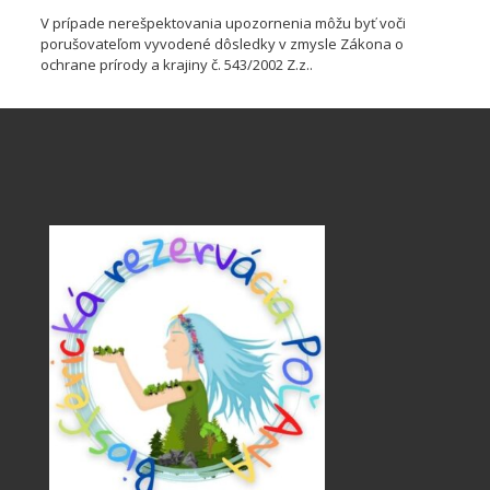
V prípade nerešpektovania upozornenia môžu byť voči
porušovateľom vyvodené dôsledky v zmysle Zákona o
ochrane prírody a krajiny č. 543/2002 Z.z..