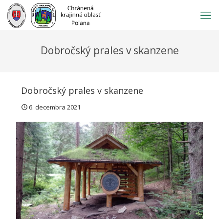
Prejsť
na
obsah
Dobročský prales v skanzene
Dobročský prales v skanzene
6. decembra 2021