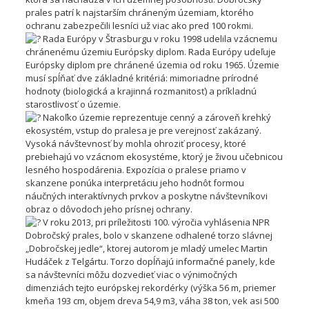
prales patrí k najstarším chráneným územiam, ktorého
ochranu zabezpečili lesníci už viac ako pred 100 rokmi.
Rada Európy v Štrasburgu v roku 1998 udelila vzácnemu
chránenému územiu Európsky diplom. Rada Európy udeľuje
Európsky diplom pre chránené územia od roku 1965. Územie
musí spĺňať dve základné kritériá: mimoriadne prírodné
hodnoty (biologická a krajinná rozmanitosť) a príkladnú
starostlivosť o územie.
Nakoľko územie reprezentuje cenný a zároveň krehký
ekosystém, vstup do pralesa je pre verejnosť zakázaný.
Vysoká návštevnosť by mohla ohroziť procesy, ktoré
prebiehajú vo vzácnom ekosystéme, ktorý je živou učebnicou
lesného hospodárenia. Expozícia o pralese priamo v
skanzene ponúka interpretáciu jeho hodnôt formou
náučných interaktívnych prvkov a poskytne návštevníkovi
obraz o dôvodoch jeho prísnej ochrany.
V roku 2013, pri príležitosti 100. výročia vyhlásenia NPR
Dobročský prales, bolo v skanzene odhalené torzo slávnej
„Dobročskej jedle“, ktorej autorom je mladý umelec Martin
Hudáček z Telgártu. Torzo dopĺňajú informačné panely, kde
sa návštevníci môžu dozvedieť viac o výnimočných
dimenziách tejto európskej rekordérky (výška 56 m, priemer
kmeňa 193 cm, objem dreva 54,9 m3, váha 38 ton, vek asi 500