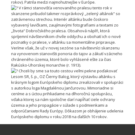
rokov). Patrila medzi najmohutnejšie v Európe.
V rámci stanovišťa venovaného pralesu tento rok v
skanzene pribudol takmer rozprávkový „zelený altánok“ so
zatrávnenou strechou. Interiér altánku bude čoskoro
vybavený lavičkami, zaujímavými fotografiami a textami zo
„života“ Dobročského pralesa. Obsahová náplň, ktorá
spríjemní návštevníkom chvíle oddychu a obohatí ich o nové
poznatky o pralese, v altánku sa momentálne pripravuje.
Veríme však, že už v novej sezóne sa návštevníci skanzenu
na vynovenom stanovišti ponoria do tajov a zákutí vzácneho
chráneného územia, ktoré bolo vyhlásené ešte za čias
Rakúsko-Uhorskej monarchie (r. 1913).
Chceli by sme sa touto cestou veľmi pekne poďakovať
Lesom SR, š. p., OZ Čierny Balog, ktorý výstavbu altánku s
krásnym logom Európskeho diplomu zrealizovali v spolupráci
s autorkou loga Magdalénou Jančurovou. Mimoriadne si
ceníme a s úctou prihliadame na dlhoročnú spoluprácu,
vďaka ktorej sa nám spoločne darí napĺňať ciele ochrany
územia a jeho propagácie v súlade s podmienkami a
odporúčaniami Rady Európy. Dôkazom je obhájenie udelenia
Európskeho diplomu v roku 2018 na ďalších 10 rokov.