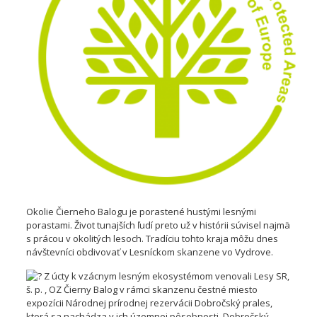
Okolie Čierneho Balogu je porastené hustými lesnými
porastami. Život tunajších ľudí preto už v histórii súvisel najmä
s prácou v okolitých lesoch. Tradíciu tohto kraja môžu dnes
návštevníci obdivovať v Lesníckom skanzene vo Vydrove.
Z úcty k vzácnym lesným ekosystémom venovali Lesy SR,
š. p. , OZ Čierny Balog v rámci skanzenu čestné miesto
expozícii Národnej prírodnej rezervácii Dobročský prales,
ktorá sa nachádza v ich územnej pôsobnosti. Dobročský