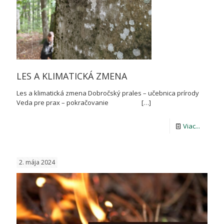
LES A KLIMATICKÁ ZMENA
Les a klimatická zmena Dobročský prales – učebnica prírody
Veda pre prax – pokračovanie
[…]
-
Viac...
LES
A
2. mája 2024
KLIMATI
ZMENA