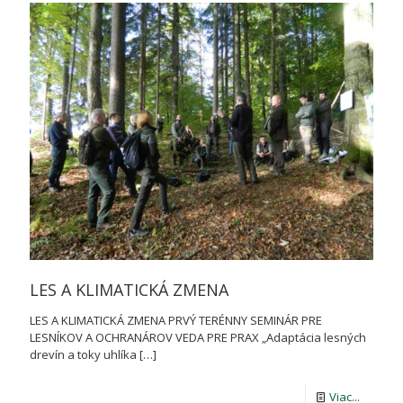
DOBRO
PRALES
JE
UŽ
POD
KONTR
LES A KLIMATICKÁ ZMENA
LES A KLIMATICKÁ ZMENA PRVÝ TERÉNNY SEMINÁR PRE
LESNÍKOV A OCHRANÁROV VEDA PRE PRAX „Adaptácia lesných
drevín a toky uhlíka
[…]
-
Viac...