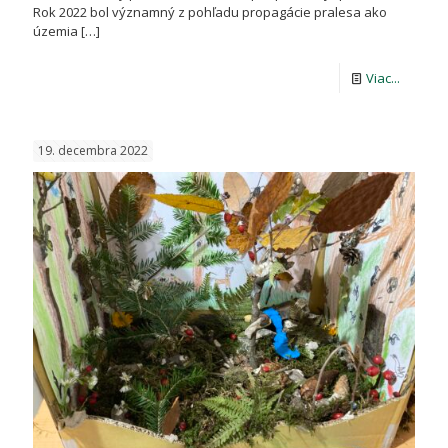
Rok 2022 bol významný z pohľadu propagácie pralesa ako
územia
[…]
-
Viac...
NPR
DOBRO
19. decembra 2022
PRALES
V
ROKU
2022