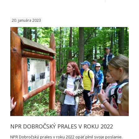
LES
A
20. januára 2023
KLIMATI
ZMENA
NPR DOBROČSKÝ PRALES V ROKU 2022
NPR Dobročský prales v roku 2022 opäť plnil svoje poslanie.