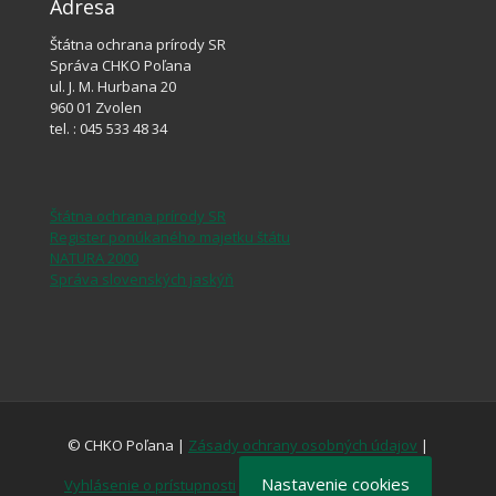
Adresa
Štátna ochrana prírody SR
Správa CHKO Poľana
ul. J. M. Hurbana 20
960 01 Zvolen
tel. : 045 533 48 34
Štátna ochrana prírody SR
Register ponúkaného majetku štátu
NATURA 2000
Správa slovenských jaskýň
© CHKO Poľana |
Zásady ochrany osobných údajov
|
Nastavenie cookies
Vyhlásenie o prístupnosti