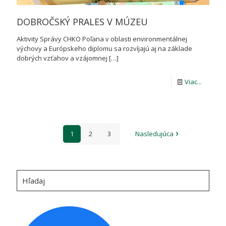
DOBROČSKÝ PRALES V MÚZEU
Aktivity Správy CHKO Poľana v oblasti environmentálnej
výchovy a Európskeho diplomu sa rozvíjajú aj na základe
dobrých vzťahov a vzájomnej
[…]
-
Viac...
DOBRO
PRALES
V
1
2
3
Nasledujúca
MÚZEU
Hľadaj