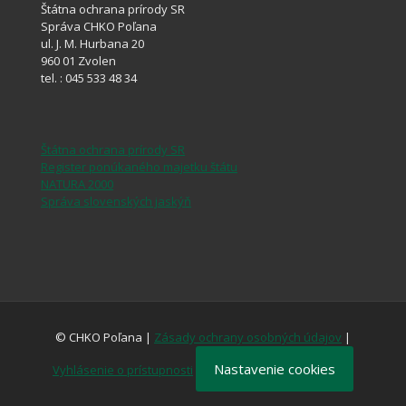
Štátna ochrana prírody SR
Správa CHKO Poľana
ul. J. M. Hurbana 20
960 01 Zvolen
tel. : 045 533 48 34
Štátna ochrana prírody SR
Register ponúkaného majetku štátu
NATURA 2000
Správa slovenských jaskýň
© CHKO Poľana |
Zásady ochrany osobných údajov
|
Nastavenie cookies
Vyhlásenie o prístupnosti