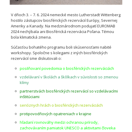
V dňoch 3. – 7. 6. 2024 nemecké mesto Lutherstadt Wittenberg
hostilo zástupcov biosférických rezervácií Európy, Severnej
Ameriky a Kanady. Na medzinárodnom podujatí EUROMAB
2024 nechýbala ani Biosférická rezervácia Poľana. Témou
bola klimatická zmena.
Súčasťou bohatého programu boli skúsenosťami nabité
workshopy. Spoločne s kolegami z iných biosférických
rezervácií sme diskutovali o:
posilňovaní povedomia o biosférických rezerváciách
vzdelávaní v školách a škôlkach v súvislosti so zmenou
klímy
partnerstvách biosférických rezervácií so vzdelávacími
inštitúciami
serióznych hrách o biosférických rezerváciách
protipovodňových opatreniach v krajine
hľadaní rovnováh
y medzi ochranou prírody,
zachovávaním pamiatok UNESCO a aktivitami človeka