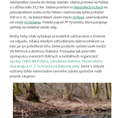
návštevníkov zavedie do dediny Slatinka. Slatina pramení na Poľane
a s dĺžkou toku 55,2 km. Slatina pramení vo
Veporských vrchoch
na
juhozápadnom svahu vrchu Pätina v nadmorskej výške približne
930 m n. m., na katastrálnom území mesta
Hriňová
, severozápadne
od osady
Vrchslatina
. Preteká popod PP Pyramída, ktorá poskytuje
výhľady na malebné údolie rieky.
Brehy rieky však vyžadujú pravidelné udržiavanie a čistenie
od odpadu. Vďaka mladým odhodlanými dobrovoľníkom sa
túto jar pri príležitosti Dňa Zeme podarilo vyčistiť úsek medzi
VN Môťová a dedinou Slatinka. Podujatie tak potvrdilo
spoluprácu viacerých štátnych a neštátnych organizácií
:
Správy CHKO-BR Poľana, Združenia Slatinka, Slovenského
skautingu a O. Z. Ochrancovia Bakovej jamy,
ktoré v zmysle
ochrany tohto mimoriadne cenného údolia spoločne našli
prienik záujmov .