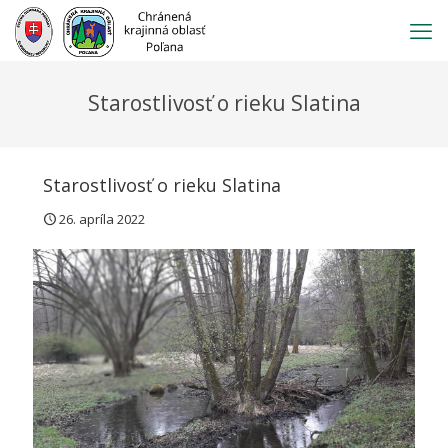
Prejsť
na
obsah
Starostlivosť o rieku Slatina
Starostlivosť o rieku Slatina
26. apríla 2022