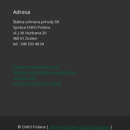
Adresa
Štátna ochrana prírody SR
Správa CHKO Poľana
ul. J. M. Hurbana 20
960 01 Zvolen
tel. : 045 533 48 34
Štátna ochrana prírody SR
Register ponúkaného majetku štátu
NATURA 2000
Správa slovenských jaskýň
© CHKO Poľana |
Zásady ochrany osobných údajov
|