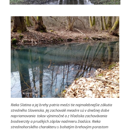
Rieka Slatina a jej brehy patria medzi tie najmalebnejšie zákutia
stredného Slovenska. Jej zachovalé meadre sú v dnešnej dobe
napriamovania toko
v výnimočné a z hľadiska zachovávania
biodiverzity a prudkých záplav nadmieru žiadúce. Rieka
strednohorského charakteru s bohatým brehovým porastom