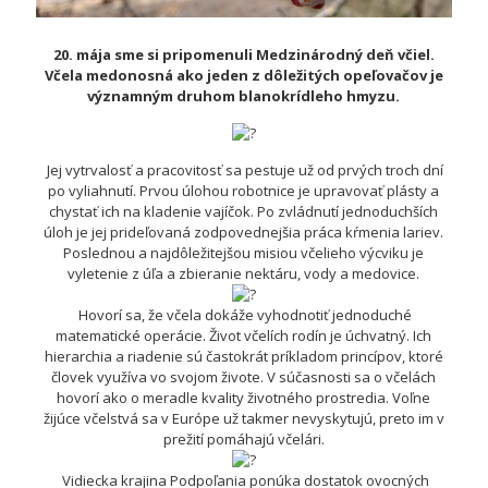
20. mája sme si pripomenuli Medzinárodný deň včiel.
Včela medonosná ako jeden z dôležitých opeľovačov je
významným druhom blanokrídleho hmyzu.
Jej vytrvalosť a pracovitosť sa pestuje už od prvých troch dní
po vyliahnutí. Prvou úlohou robotnice je upravovať plásty a
chystať ich na kladenie vajíčok. Po zvládnutí jednoduchších
úloh je jej prideľovaná zodpovednejšia práca kŕmenia lariev.
Poslednou a najdôležitejšou misiou včelieho výcviku je
vyletenie z úľa a zbieranie nektáru, vody a medovice.
Hovorí sa, že včela dokáže vyhodnotiť jednoduché
matematické operácie. Život včelích rodín je úchvatný. Ich
hierarchia a riadenie sú častokrát príkladom princípov, ktoré
človek využíva vo svojom živote. V súčasnosti sa o včelách
hovorí ako o meradle kvality životného prostredia. Voľne
žijúce včelstvá sa v Európe už takmer nevyskytujú, preto im v
prežití pomáhajú včelári.
Vidiecka krajina Podpoľania ponúka dostatok ovocných