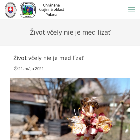
Prejsť
na
obsah
Život včely nie je med lízať
Život včely nie je med lízať
21. mája 2021