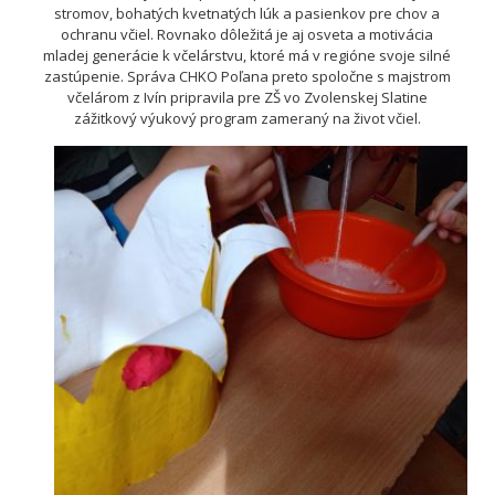
stromov, bohatých kvetnatých lúk a pasienkov pre chov a
ochranu včiel. Rovnako dôležitá je aj osveta a motivácia
mladej generácie k včelárstvu, ktoré má v regióne svoje silné
zastúpenie. Správa CHKO Poľana preto spoločne s majstrom
včelárom z Ivín pripravila pre ZŠ vo Zvolenskej Slatine
zážitkový výukový program zameraný na život včiel.