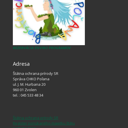
REZERVÁCIA ENVIRO PROGRAMOV
Adresa
Štátna ochrana prírody SR
Správa CHKO Poľana
ul. J. M. Hurbana 20
960 01 Zvolen
tel. : 045 533 48 34
Štátna ochrana prírody SR
Register ponúkaného majetku štátu